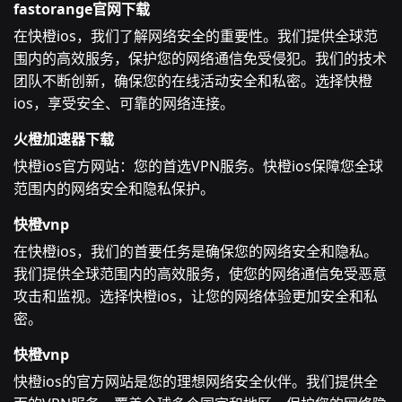
fastorange官网下载
在快橙ios，我们了解网络安全的重要性。我们提供全球范
围内的高效服务，保护您的网络通信免受侵犯。我们的技术
团队不断创新，确保您的在线活动安全和私密。选择快橙
ios，享受安全、可靠的网络连接。
火橙加速器下载
快橙ios官方网站：您的首选VPN服务。快橙ios保障您全球
范围内的网络安全和隐私保护。
快橙vnp
在快橙ios，我们的首要任务是确保您的网络安全和隐私。
我们提供全球范围内的高效服务，使您的网络通信免受恶意
攻击和监视。选择快橙ios，让您的网络体验更加安全和私
密。
快橙vnp
快橙ios的官方网站是您的理想网络安全伙伴。我们提供全