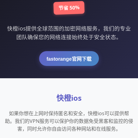
节省 50%
快橙ios提供全球范围的加密网络服务，我们的专业
团队确保您的网络连接始终处于安全状态。
fastorange官网下载
快橙ios
如果你想在上网时保持匿名和安全，快橙ios可以提供帮
助。我们的VPN服务可以保护你的数据免受黑客和监控的侵
害，同时允许你自由访问各种网站和在线服务。