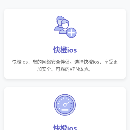
快橙ios
快橙ios：您的网络安全伴侣。选择快橙ios，享受更
加安全、可靠的VPN体验。
快橙ios