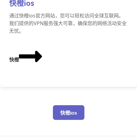
快橙ios
通过快橙ios官方网站，您可以轻松访问全球互联网。
我们提供的VPN服务强大可靠，确保您的网络活动安全
无忧。
快橙
快橙ios