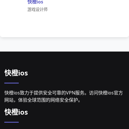
快橙ios
游戏设计师
快橙ios
快橙ios致力于提供安全可靠的VPN服务。访问快橙ios官方
网站，体验全球范围的网络安全保护。
快橙ios