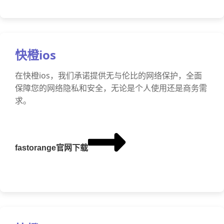
快橙ios
在快橙ios，我们承诺提供无与伦比的网络保护，全面
保障您的网络隐私和安全，无论是个人使用还是商务需
求。
fastorange官网下载