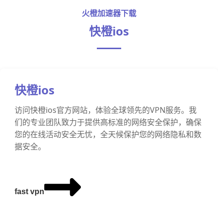
火橙加速器下载
快橙ios
快橙ios
访问快橙ios官方网站，体验全球领先的VPN服务。我
们的专业团队致力于提供高标准的网络安全保护，确保
您的在线活动安全无忧，全天候保护您的网络隐私和数
据安全。
fast vpn